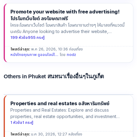
Promote your website with free advertising!
โปรโมทเว็บไซต์ ลงโฆษณาฟรี
ใครจะโฆษณาเว็บไซต์ โฆษณาสินค้า โฆษณางานต่างๆ ให้มาลงที่หมวดนี้
นะครับ Anyone looking to advertise their website,
product…
199 หัวข้อ
955 กระทู้
โพสต์ล่าสุด:
พ.ค 26, 2026, 10:36 ก่อนเที่ยง
หนังไทยคุณภาพ ดูออนไลน์ไ...
โดย
nodz
Others in Phuket สนทนาเรื่องอื่นๆในภูเก็ต
Others in Phuket: Explore and discuss everything else about Phuket,
from hidden gems to unique local experiences! 🌟 สนทนาเรื่องอื่นๆในภูเก็ต
Properties and real estates อสังหาริมทรัพย์
Properties and Real Estates: Explore and discuss
properties, real estate opportunities, and investment
options in Phuke…
1 หัวข้อ
1 กระทู้
โพสต์ล่าสุด:
ม.ค 30, 2026, 12:27 หลังเที่ยง