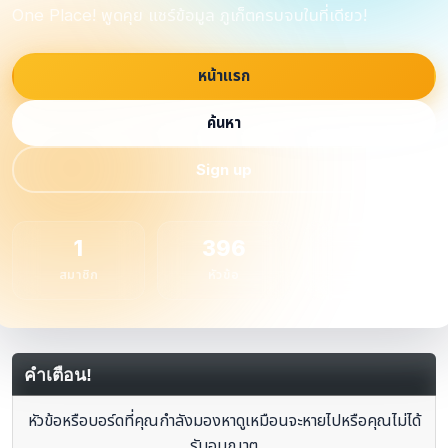
One Place! พูดคุย แชร์ข้อมูล ภูเก็ตครบจบในที่เดียว!
หน้าแรก
ค้นหา
Sign up
1
396
1
สมาชิก
หัวข้อ
กระทู้
คำเตือน!
หัวข้อหรือบอร์ดที่คุณกำลังมองหาดูเหมือนจะหายไปหรือคุณไม่ได้
รับอนุญาต