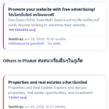
Promote your website with free advertising!
โปรโมทเว็บไซต์ ลงโฆษณาฟรี
ใครจะโฆษณาเว็บไซต์ โฆษณาสินค้า โฆษณางานต่างๆ ให้มาลงที่หมวดนี้
นะครับ Anyone looking to advertise their website,
product…
199 หัวข้อ
955 กระทู้
โพสต์ล่าสุด:
พ.ค 26, 2026, 10:36 ก่อนเที่ยง
หนังไทยคุณภาพ ดูออนไลน์ไ...
โดย
nodz
Others in Phuket สนทนาเรื่องอื่นๆในภูเก็ต
Others in Phuket: Explore and discuss everything else about Phuket,
from hidden gems to unique local experiences! 🌟 สนทนาเรื่องอื่นๆในภูเก็ต
Properties and real estates อสังหาริมทรัพย์
Properties and Real Estates: Explore and discuss
properties, real estate opportunities, and investment
options in Phuke…
1 หัวข้อ
1 กระทู้
โพสต์ล่าสุด:
ม.ค 30, 2026, 12:27 หลังเที่ยง