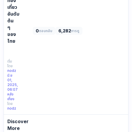
ท่อง
เที่ยว
อันดับ
ต้น
ๆ
0
6,282
ตอบกลับ
การดู
ของ
ไทย
ทัวร์
ภูเก็ต
เที่ยว
เริ่ม
โดย
ให้
nodz
ครบ
มิ.ย
ใน
01,
เมือง
2025,
06:07
ท่อง
หลัง
เที่ยว
เที่ยง
อันดับ
โดย
ต้น
nodz
ๆ
ของ
Discover
ไทย
More
https://yophuket.com/image/item/image_4_174831636…