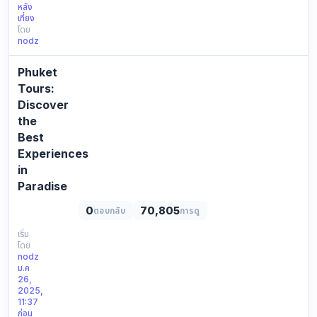
หลัง
โปรแกรม
เที่ยง
ท่อง
โดย
เที่ยว
nodz
ที่
รวม
Phuket
ทุก
Tours:
สิ่ง
Discover
ที่
the
นัก
Best
ท่อง
เที่ยว
Experiences
ต้องการ
in
ไว้
Paradise
ใน
Phuket
แพ็ก
0
70,805
ตอบกลับ
การดู
tours
เก
:
เริ่ม
จ
โดย
Discover
เดียว
nodz
the
เช่น…
ม.ค
Best
26,
Experiences
2025,
11:37
in
ก่อน
Paradise