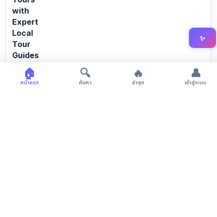
with
Expert
Local
✨
Tour
Guides
Phuket
🏠
🔍
🔥
👤
Tours
0
2,073
ตอบกลับ
การดู
หน้าแรก
ค้นหา
ล่าสุด
เข้าสู่ระบบ
with
เริ่ม
โดย
Expert
nodz
Local
ธ.ค
Tour
27,
Guides
2025,
12:40
https://en.yophuket.com/image/news/news_image_1766770070.we
ก่อน
Phuk…
เที่ยง
โดย
nodz
Experience
Ethical
Phuket