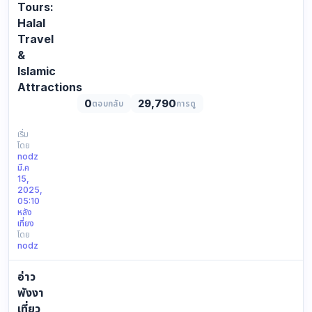
ไทย
Tours:
ระดับ
Halal
โลก
Travel
ที่
&
ผสม
Islamic
ผสาน
เทคโนโลยี
Attractions
แสง
0
29,790
ตอบกลับ
การดู
https://en.yophuket.com/image/news/news_image_1742020620.we
สี
Phuket
เ…
is
เริ่ม
โดย
a
nodz
Muslim-
มี.ค
friendly
15,
destination,
2025,
05:10
offeri…
หลัง
เที่ยง
โดย
nodz
อ่าว
พังงา
เที่ยว