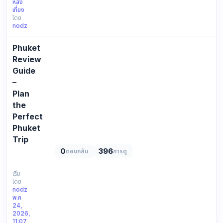
หลัง
ได้
เที่ยง
ทั้ง
โดย
ปี
nodz
แม้
ใน
Phuket
หน้า
Review
ฝน
Guide
ก็
–
ยัง
Plan
สวย
ไม่…
the
Perfect
Phuket
Trip
0
396
ตอบกลับ
การดู
https://reviewphuket.com/image/news/news_image_1777357275.w
Phuket
Review
เริ่ม
โดย
Guide
nodz
–
พ.ค
Plan
24,
the
2026,
11:07
Perfect