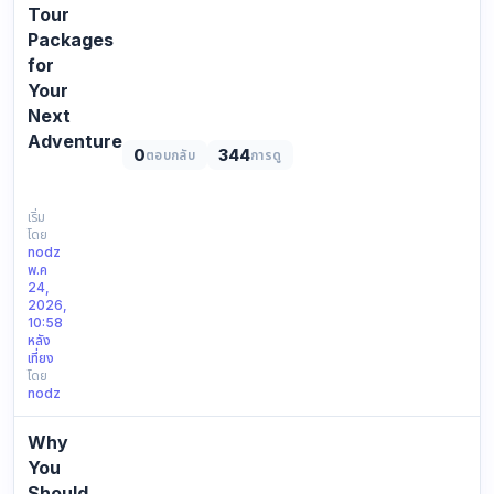
Tour
Packages
for
Your
Next
Adventure
0
344
ตอบกลับ
การดู
Discover
the
Best
เริ่ม
โดย
Thailand
nodz
Tour
พ.ค
Packages
24,
for
2026,
10:58
Your
หลัง
Next
เที่ยง
Adventure
โดย
https://checkinthai.com/image/icons/cms_head…
nodz
Why
You
Should