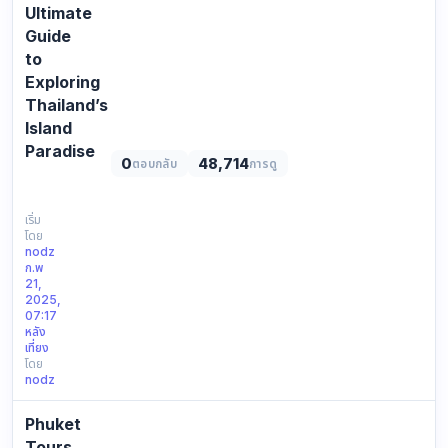
Ultimate
Guide
to
Exploring
Thailand’s
Island
Paradise
0
48,714
ตอบกลับ
การดู
Phuket
Trip
:
เริ่ม
โดย
The
nodz
Ultimate
ก.พ
Guide
21,
to
2025,
07:17
Exploring
หลัง
Thailand’s
เที่ยง
Island
โดย
Paradise
nodz
https://en.yophuket.com/image/item/i…
Phuket
Tours