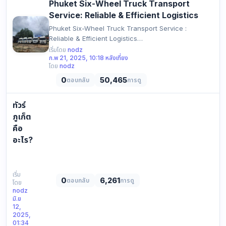
Phuket Six-Wheel Truck Transport
sandy
Service: Reliable & Efficient Logistics
beaches,
Phuket Six-Wheel Truck Transport Service :
and
Reliable & Efficient Logistics
colorful
https://phuketlandclearing.com/imag…
เริ่มโดย
nodz
coral
ก.พ 21, 2025, 10:18 หลังเที่ยง
…
โดย
nodz
0
50,465
ตอบกลับ
การดู
ทัวร์
ภูเก็ต
คือ
อะไร?
ทัวร์
ภูเก็ต
คือ
เริ่ม
0
6,261
ตอบกลับ
การดู
โดย
อะไร?
nodz
มิ.ย
คือ
12,
บริการ
2025,
01:34
จัด