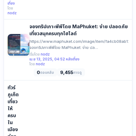
เที่ยง
https://en.yophuket.com/image/news/news_image_173563…
โดย
nodz
จองทริปเกาะพีพีโดย MaPhuket: ง่าย ปลอดภัย
เที่ยวสนุกครบทุกไฮไลต์
https://www.maphuket.com/image/item/fa4cb08ab125
จองทริปเกาะพีพีโดย MaPhuket: ง่าย ปล…
เริ่มโดย
nodz
เม.ย 13, 2025, 04:52 หลังเที่ยง
โดย
nodz
0
9,455
ตอบกลับ
การดู
ทัวร์
ภูเก็ต
เที่ยว
ให้
ครบ
ใน
เมือง