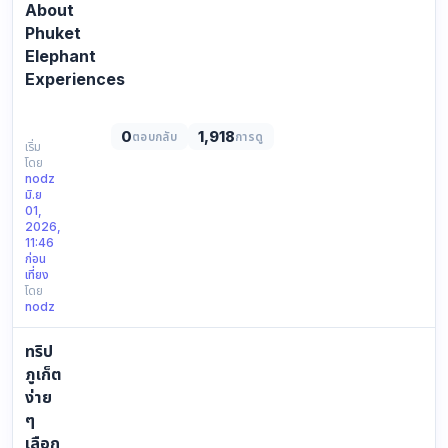
About
Phuket
Elephant
Experiences
https://en.yophuket.com/image/news/news_image_1780289050.we
Phuket
0
1,918
ตอบกลับ
การดู
Elephant
เริ่ม
โดย
Experience
nodz
—
มิ.ย
One
01,
of
2026,
11:46
the
ก่อน
Most
เที่ยง
Me…
โดย
nodz
ทริป
ภูเก็ต
ง่าย
ๆ
เลือก