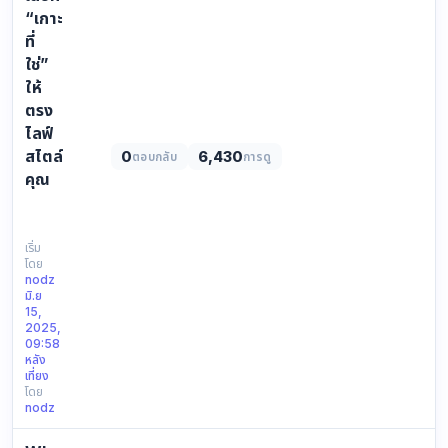
“เกาะ
ที่
ใช่”
ให้
ตรง
ไลฟ์
สไตล์
0
6,430
ตอบกลับ
การดู
คุณ
https://yophuket.com/image/news/news_image_1749979306.webp
มา
เที่ยว
เริ่ม
โดย
ภูเก็ต
nodz
ทั้งที
มิ.ย
จะ
15,
เลือก
2025,
09:58
เกาะ
หลัง
ไหน
เที่ยง
ดี
โดย
ให้
nodz
เห
มาะ