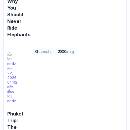
Why
กับ
You
สไ…
Should
Never
Ride
Elephants
Thailand
is
0
288
ตอบกลับ
การดู
famous
เริ่ม
โดย
for
nodz
its
พ.ค
beautiful
22,
beaches
2026,
04:42
and
หลัง
unforgettable
เที่ยง
wildlife
โดย
experiences,
nodz
but
modern
Phuket
travelers
Trip:
are…
The