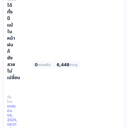
ได้
ทั้ง
ปี
แม้
ใน
หน้า
ฝน
ก็
ยัง
สวย
0
6,448
ตอบกลับ
การดู
ไม่
เปลี่ยน
https://yophuket.com/content/view/phang-
nga-
bay-
เริ่ม
โดย
rainy-
nodz
season
มิ.ย
อ่าว
04,
พังงา
2025,
04:01
เที่ยว