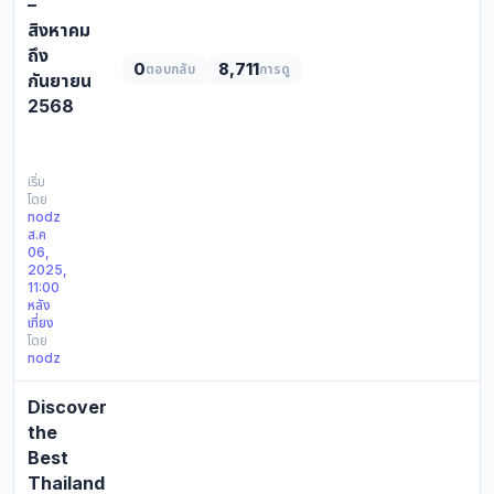
–
สิงหาคม
ถึง
0
8,711
ตอบกลับ
การดู
กันยายน
2568
http://yophuket.com/image/news/news_image_1754495672.webp
กรม
อุทยาน
เริ่ม
โดย
แห่ง
nodz
ชา
ส.ค
ติฯ
06,
ได้
2025,
11:00
ประกาศ
หลัง
ปิด
เที่ยง
อ่าว
โดย
มา
nodz
ห
ยา
Discover
เป็น
the
การ
Best
ชั…
Thailand