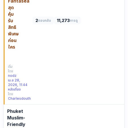
Fantasea
สุด
คุ้ม
รับ
2
11,273
ตอบกลับ
การดู
สิทธิ
พิเศษ
ก่อน
ใคร
เตรียม
ตัว
ให้
เริ่ม
โดย
พร้อม
nodz
กับ
เม.ย 28,
ค่ำคืน
2026, 11:44
สุด
หลังเที่ยง
โดย
มหัศจรรย์
Charlesdouth
ที่
Phuket
Phuket
Fantasea
โชว์
Muslim-
วัฒนธรรม
Friendly