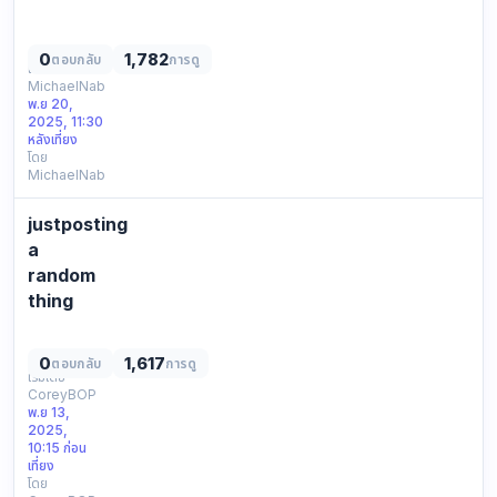
которые
random
копируют
browsing
основно…
0
1,782
ตอบกลับ
การดู
session
เริ่มโดย
MichaelNab
posting
พ.ย 20,
a
2025, 11:30
note
หลังเที่ยง
about
โดย
MichaelNab
it
basic
outline,
justposting
keeping
a
it
random
here
thing
for
ended
later.
up
random
0
1,617
ตอบกลับ
การดู
checking
link:
เริ่มโดย
CoreyBOP
different
xr…
พ.ย 13,
pages
2025,
and
10:15 ก่อน
thought
เที่ยง
โดย
i’d