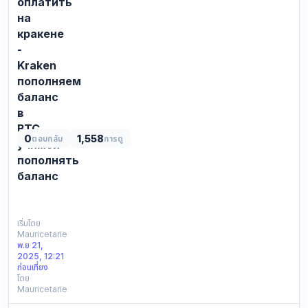
альтернативные
оплатить
домены,
на
которые
кракене
копируют
-
основно…
Kraken
пополняем
баланс
в
BTC,
0
1,558
ตอบกลับ
การดู
учимся
пополнять
баланс
СПИСОК
ВСЕХ
ДОСТУПНЫХ
เริ่มโดย
Mauricetarie
ССЫЛОК
พ.ย 21,
ДЛЯ
2025, 12:21
ВХОДА
ก่อนเที่ยง
НА
โดย
Mauricetarie
KRAKЕN:
Официальная