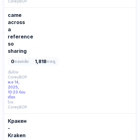
CoreyBOP
share
pretty
came
neutral,
fyi
across
only.
a
leaving
reference
a
so
note:
sharing
post
random
pa…
0
1,818
ตอบกลับ
การดู
browsing
session
เริ่มโดย
CoreyBOP
figured
พ.ย 14,
why
2025,
not
10:23 ก่อน
kind
เที่ยง
โดย
of
CoreyBOP
random,
sometimes
Кракен
even
this
-
helps.
Kraken
dropping