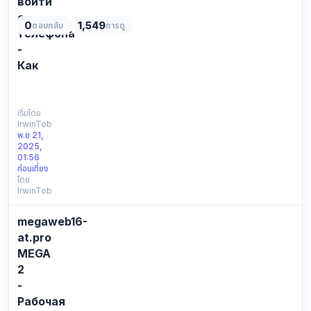
войти
с
0
1,549
ตอบกลับ
การดู
телефона
-
Как
СПИСОК
ВСЕХ
ДОСТУПНЫХ
เริ่มโดย
IrwinTob
ССЫЛОК
พ.ย 21,
ДЛЯ
2025,
ВХОДА
01:56
НА
ก่อนเที่ยง
โดย
MEGA:
IrwinTob
Зеркала
—
megaweb16-
это
альтернативные
at.pro
домены,
MEGA
которые
2
копируют
-
основно…
Рабочая