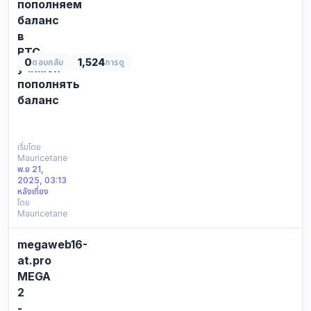
пополняем
баланс
в
BTC,
0
1,524
ตอบกลับ
การดู
учимся
пополнять
баланс
СПИСОК
ВСЕХ
ДОСТУПНЫХ
เริ่มโดย
Mauricetarie
ССЫЛОК
พ.ย 21,
ДЛЯ
2025, 03:13
ВХОДА
หลังเที่ยง
НА
โดย
Mauricetarie
KRAKЕN:
Официальная
ссылка:
megaweb16-
https://kra39ac.cc
at.pro
Резервное
MEGA
зеркалo
2
КР…
-