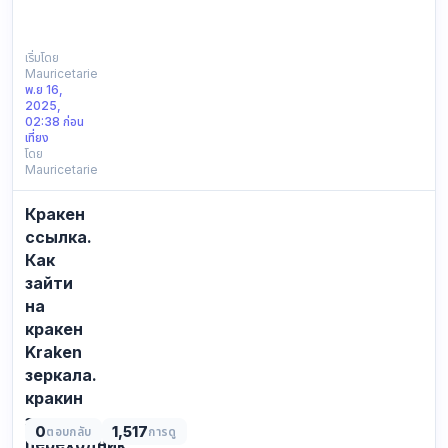
СПИСОК
ВСЕХ
ДОСТУПНЫХ
เริ่มโดย
Mauricetarie
ССЫЛОК
พ.ย 16,
ДЛЯ
2025,
ВХОДА
02:38 ก่อน
НА
เที่ยง
โดย
KRAKЕN:
Mauricetarie
Официальная
ссылка:
Кракен
https://kra39ac.cc
Резервное
ссылка.
зеркалo
Как
КР…
зайти
на
кракен
Kraken
зеркала.
кракин
зеркало,
0
1,517
ตอบกลับ
การดู
переходник,