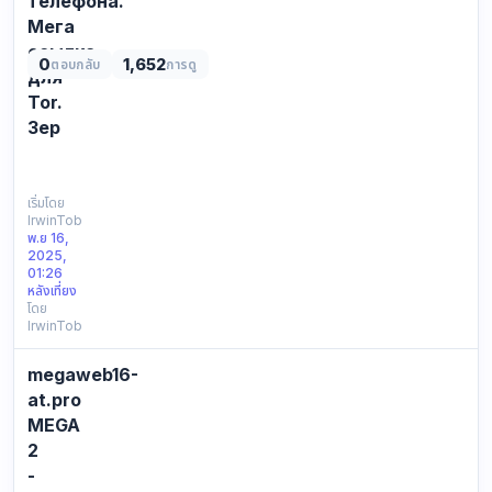
телефона.
Мега
ссылка
0
1,652
ตอบกลับ
การดู
для
Tor.
Зер
СПИСОК
ВСЕХ
ДОСТУПНЫХ
เริ่มโดย
IrwinTob
ССЫЛОК
พ.ย 16,
ДЛЯ
2025,
ВХОДА
01:26
НА
หลังเที่ยง
โดย
MEGA:
IrwinTob
Зеркала
—
megaweb16-
это
альтернативные
at.pro
домены,
MEGA
которые
2
копируют
-
основно…