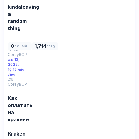
—
kindaleaving
это
альтернативные
a
домены,
random
которые
thing
копируют
lost
основно…
track
0
1,714
ตอบกลับ
การดู
online
เริ่มโดย
CoreyBOP
again
พ.ย 13,
posting
2025,
a
10:13 หลัง
note
เที่ยง
โดย
about
CoreyBOP
it
basic
Как
outline,
fyi
оплатить
only.
на
neutral
кракене
pointer:
-
https://newhome…
Kraken