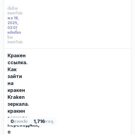
ВСЕХ
ДОСТУПНЫХ
เริ่มโดย
IrwinTob
ССЫЛОК
พ.ย 18,
ДЛЯ
2025,
ВХОДА
02:01
НА
หลังเที่ยง
โดย
MEGA:
IrwinTob
Зеркала
—
Кракен
это
альтернативные
ссылка.
домены,
Как
которые
зайти
копируют
на
основно…
кракен
Kraken
зеркала.
кракин
зеркало,
0
1,716
ตอบกลับ
การดู
переходник,
о