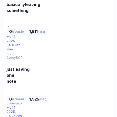
ссылка:
basicallyleaving
https://kra39ac.cc
something
Резервное
don’t
зеркалo
even
КР…
know
เริ่มโดย
0
1,511
ตอบกลับ
การดู
CoreyBOP
how
พ.ย 13,
i
2025,
got
04:11 หลัง
here
เที่ยง
โดย
might
CoreyBOP
as
well
justleaving
drop
this
one
here
note
nothing
just
special,
clicking
maybe
around
0
1,525
เริ่มโดย
ตอบกลับ
การดู
someone
CoreyBOP
and
finds
พ.ย 14,
thought
it
2025,
i’d
04:26 หลัง
useful…