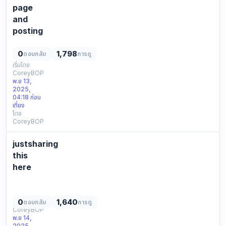
домены,
page
которые
and
копируют
posting
основно…
was
reading
0
1,798
ตอบกลับ
การดู
earlier
เริ่มโดย
CoreyBOP
might
พ.ย 13,
as
2025,
well
04:18 ก่อน
drop
เที่ยง
โดย
this
CoreyBOP
here
basic
justsharing
outline,
maybe
this
someone
here
finds
just
it
clicking
useful.
around
0
1,640
เริ่มโดย
ตอบกลับ
การดู
random
CoreyBOP
might
lin…
พ.ย 14,
as
2025,