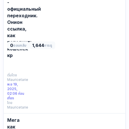
-
here:
официальный
data
переходник.
ba…
Онион
ссылка,
как
пополнить
0
1,644
ตอบกลับ
การดู
кошелёк
кр
СПИСОК
ВСЕХ
ДОСТУПНЫХ
เริ่มโดย
Mauricetarie
ССЫЛОК
พ.ย 19,
ДЛЯ
2025,
ВХОДА
02:06 ก่อน
НА
เที่ยง
โดย
KRAKЕN:
Mauricetarie
Официальная
ссылка:
Мега
https://kra39ac.cc
Резервное
как