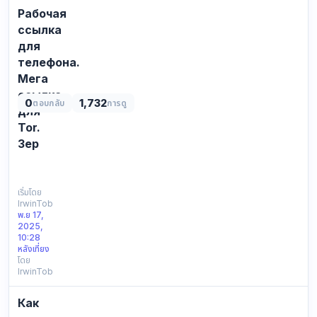
Рабочая
ссылка
для
телефона.
Мега
ссылка
0
1,732
ตอบกลับ
การดู
для
Tor.
Зер
СПИСОК
ВСЕХ
ДОСТУПНЫХ
เริ่มโดย
IrwinTob
ССЫЛОК
พ.ย 17,
ДЛЯ
2025,
ВХОДА
10:28
НА
หลังเที่ยง
โดย
MEGA:
IrwinTob
Зеркала
—
Как
это