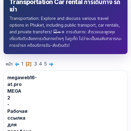
Transportation Car rental การเดินทาง รถ
เช่า
Transportation: Explore and discuss various travel
options in Phuket, including public transport, car rentals,
and private transfers! 🚍🚗✈️ การเดินทาง: สำรวจและพูดคุย
เกี่ยวกับตัวเลือกการเดินทางต่างๆ ในภูเก็ต ไม่ว่าจะเป็นขนส่งสาธารณะ
การเช่ารถ หรือบริการรับ-ส่งส่วนตัว!
1
3
4
5
หน้า
2
megaweb16-
at.pro
MEGA
2
-
Рабочая
ссылка
для