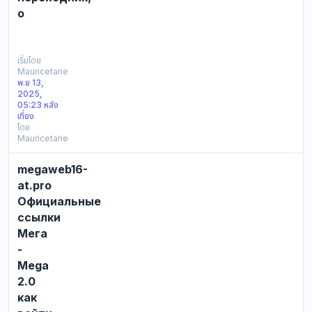
о
СПИСОК
ВСЕХ
ДОСТУПНЫХ
เริ่มโดย
Mauricetarie
ССЫЛОК
พ.ย 13,
ДЛЯ
2025,
ВХОДА
05:23 หลัง
НА
เที่ยง
โดย
KRAKЕN:
Mauricetarie
Официальная
ссылка:
megaweb16-
https://kra39ac.cc
Резервное
at.pro
зеркалo
Официальные
КР…
ссылки
Мега
-
Mega
2.0
как