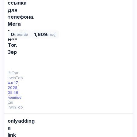
ссылка
для
телефона.
Мега
ссылка
0
1,609
ตอบกลับ
การดู
для
Tor.
Зер
СПИСОК
ВСЕХ
ДОСТУПНЫХ
เริ่มโดย
IrwinTob
ССЫЛОК
พ.ย 17,
ДЛЯ
2025,
ВХОДА
05:46
НА
ก่อนเที่ยง
โดย
MEGA:
IrwinTob
Зеркала
—
onlyadding
это
альтернативные
a
домены,
link