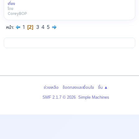
share
เที่ยง
โดย
nothing
CoreyBOP
special,
sometimes
1
3
4
5
หน้า
2
even
this
helps.
came
across:
conte…
|
|
ช่วยเหลือ
ข้อตกลงและเงื่อนไข
ขึ้น ▲
,
SMF 2.1.7 © 2026
Simple Machines