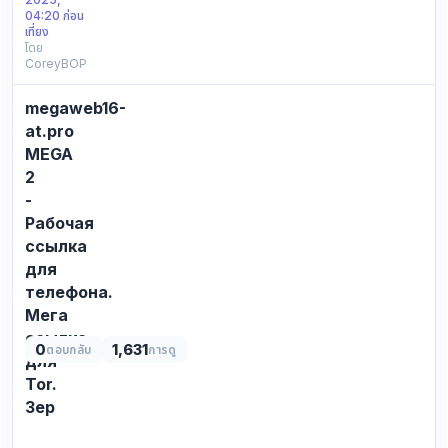
well
04:20 ก่อน
drop
เที่ยง
โดย
this
CoreyBOP
here
not
megaweb16-
detailed
at
at.pro
all,
MEGA
fyi
2
only.
-
for
Рабочая
context
ссылка
only:
для
https:
…
телефона.
Мега
ссылка
0
1,631
ตอบกลับ
การดู
для
Tor.
Зер
СПИСОК