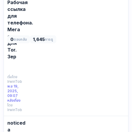
Рабочая
ссылка
для
телефона.
Мега
ссылка
0
1,645
ตอบกลับ
การดู
для
Tor.
Зер
СПИСОК
ВСЕХ
ДОСТУПНЫХ
เริ่มโดย
IrwinTob
ССЫЛОК
พ.ย 19,
ДЛЯ
2025,
ВХОДА
09:07
НА
หลังเที่ยง
โดย
MEGA:
IrwinTob
Зеркала
—
noticed
это
альтернативные
a