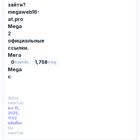
зеркалo
зайти?
КР…
megaweb16-
at.pro
Mega
2
официальные
ссылки.
Мега
ссылка,
0
1,758
ตอบกลับ
การดู
Mega
с
СПИСОК
ВСЕХ
ДОСТУПНЫХ
เริ่มโดย
IrwinTob
ССЫЛОК
พ.ย 15,
ДЛЯ
2025,
ВХОДА
11:52
НА
หลังเที่ยง
โดย
MEGA:
IrwinTob
Зеркала