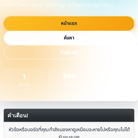
One Place! พูดคุย แชร์ข้อมูล ภูเก็ตครบจบในที่เดียว!
หน้าแรก
ค้นหา
Sign up
1
396
1
สมาชิก
หัวข้อ
กระทู้
คำเตือน!
หัวข้อหรือบอร์ดที่คุณกำลังมองหาดูเหมือนจะหายไปหรือคุณไม่ได้
รับอนุญาต