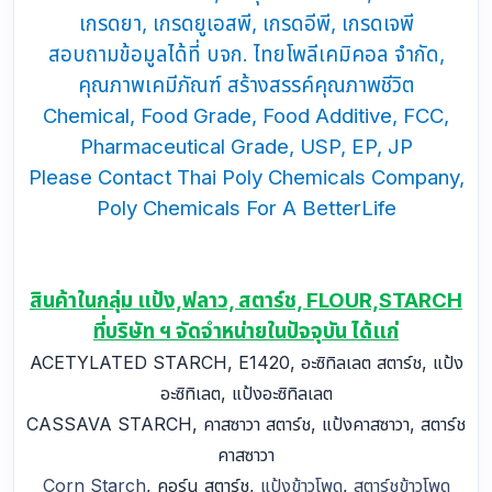
เกรดยา, เกรดยูเอสพี, เกรดอีพี, เกรดเจพี
สอบถามข้อมูลได้ที่ บจก. ไทยโพลีเคมิคอล จำกัด,
คุณภาพเคมีภัณฑ์ สร้างสรรค์คุณภาพชีวิต
Chemical, Food Grade, Food Additive, FCC,
Pharmaceutical Grade, USP, EP, JP
Please Contact Thai Poly Chemicals Company,
Poly Chemicals For A BetterLife
สินค้าในกลุ่ม แป้ง,ฟลาว, สตาร์ช, FLOUR,STARCH
ที่บริษัท ฯ จัดจำหน่ายในปัจจุบัน ได้แก่
ACETYLATED STARCH, E1420, อะซิทิลเลต สตาร์ช, แป้ง
อะซิทิเลต, แป้งอะซิทิลเลต
CASSAVA STARCH, คาสซาวา สตาร์ช, แป้งคาสซาวา, สตาร์ช
คาสซาวา
Corn Starch
, คอร์น สตาร์ช,
แป้งข้าวโพด
,
สตาร์ชข้าวโพด