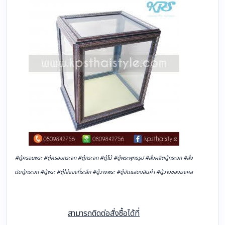
#ตู้ครอบพระ #ตู้ครอบกระจก #ตู้กระจก #ตู้ไม้ #ตู้พระพุทธรูป #สั่งผลิตตู้กระจก #สั่ง
ตัดตู้กระจก #ตู้พระ #ตู้ใส่ของที่ระลึก #ตู้วางพระ #ตู้จัดแสดงสินค้า #ตู้วางของมงคล
สามารถติดต่อสั่งซื้อได้ที่