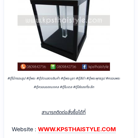
#ตู้ไม้กรอบรูป #ตู้พระ #ตู้จัดแสดงสินค้า #ตู้พระบูชา #ตู้สีดำ #ตู้พระพุทธรูป #ครอบพระ
#ตู้ครอบของมงคล #ตู้โมเดล #ตู้ใส่ของที่ระลึก
สามารถติดต่อสั่งซื้อได้ที่
Website :
WWW.KPSTHAISTYLE.COM