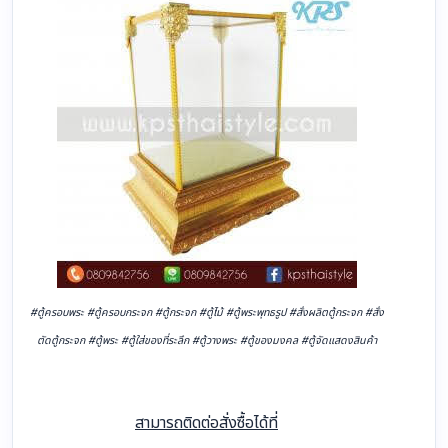
#ตู้ครอบพระ #ตู้ครอบกระจก #ตู้กระจก #ตู้ไม้ #ตู้พระพุทธรูป #สั่งผลิตตู้กระจก #สั่ง
ตัดตู้กระจก #ตู้พระ #ตู้ใส่ของที่ระลึก #ตู้วางพระ #ตู้ของมงคล #ตู้จัดแสดงสินค้า
สามารถติดต่อสั่งซื้อได้ที่