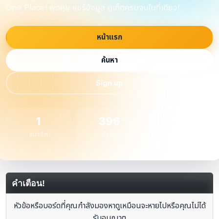
One Place! พูดคุย แชร์ข้อมูล ภูเก็ตครบจบในที่เดียว!
หน้าแรก
ค้นหา
Sign up
1
396
1
สมาชิก
หัวข้อ
กระทู้
คำเตือน!
หัวข้อหรือบอร์ดที่คุณกำลังมองหาดูเหมือนจะหายไปหรือคุณไม่ได้
รับอนุญาต