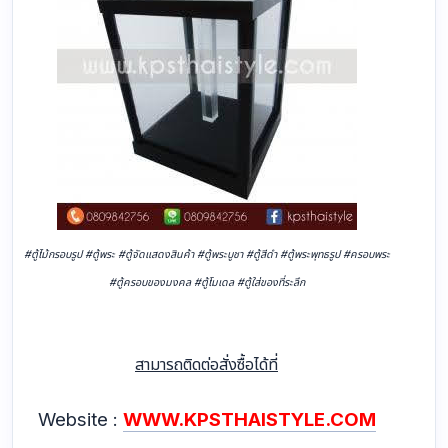
#ตู้ไม้กรอบรูป #ตู้พระ #ตู้จัดแสดงสินค้า #ตู้พระบูชา #ตู้สีดำ #ตู้พระพุทธรูป #ครอบพระ
#ตู้ครอบของมงคล #ตู้โมเดล #ตู้ใส่ของที่ระลึก
สามารถติดต่อสั่งซื้อได้ที่
Website :
WWW.KPSTHAISTYLE.COM