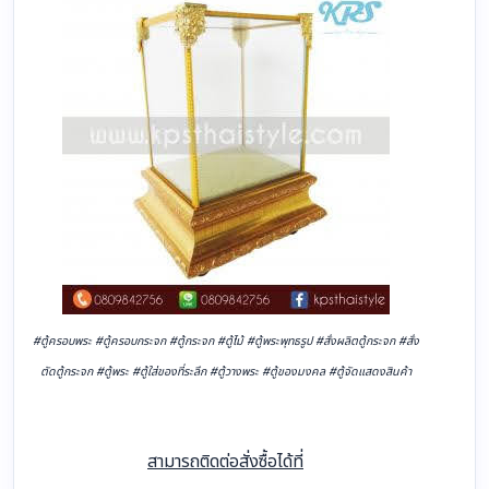
#ตู้ครอบพระ #ตู้ครอบกระจก #ตู้กระจก #ตู้ไม้ #ตู้พระพุทธรูป #สั่งผลิตตู้กระจก #สั่ง
ตัดตู้กระจก #ตู้พระ #ตู้ใส่ของที่ระลึก #ตู้วางพระ #ตู้ของมงคล #ตู้จัดแสดงสินค้า
สามารถติดต่อสั่งซื้อได้ที่