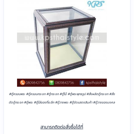
#ตู้ครอบพระ #ตู้ครอบกระจก #ตู้กระจก #ตู้ไม้ #ตู้พระพุทธรูป #สั่งผลิตตู้กระจก #สั่ง
ตัดตู้กระจก #ตู้พระ #ตู้ใส่ของที่ระลึก #ตู้วางพระ #ตู้จัดแสดงสินค้า #ตู้วางของมงคล
สามารถติดต่อสั่งซื้อได้ที่