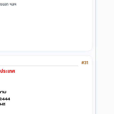
ท์สงขลา ฯลฯ
#31
่วประเทศ