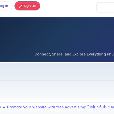
Log in
Sign up
Connect, Share, and Explore Everything Phuket 
y
Promote your website with free advertising! โปรโมทเว็บไซต์ 
►