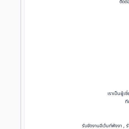
ติดต
เราเป็นผู้เ
ที
รับจัดงานอีเว้นท์พังงา , ร