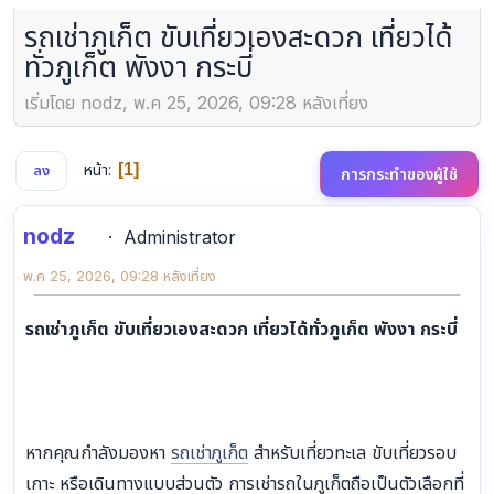
รถเช่าภูเก็ต ขับเที่ยวเองสะดวก เที่ยวได้
ทั่วภูเก็ต พังงา กระบี่
เริ่มโดย nodz, พ.ค 25, 2026, 09:28 หลังเที่ยง
หน้า
1
ลง
การกระทำของผู้ใช้
nodz
Administrator
พ.ค 25, 2026, 09:28 หลังเที่ยง
รถเช่าภูเก็ต ขับเที่ยวเองสะดวก เที่ยวได้ทั่วภูเก็ต พังงา กระบี่
หากคุณกำลังมองหา
รถเช่าภูเก็ต
สำหรับเที่ยวทะเล ขับเที่ยวรอบ
เกาะ หรือเดินทางแบบส่วนตัว การเช่ารถในภูเก็ตถือเป็นตัวเลือกที่