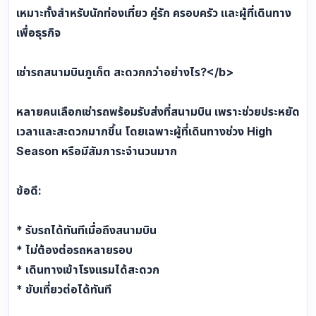
เหมาะทั้งสำหรับนักท่องเที่ยว คู่รัก ครอบครัว และผู้ที่เดินทาง
เพื่อธุรกิจ
เช่ารถสนามบินภูเก็ต สะดวกกว่าอย่างไร?</b>
หลายคนเลือกเช่ารถพร้อมรับส่งที่สนามบิน เพราะช่วยประหยัด
เวลาและสะดวกมากขึ้น โดยเฉพาะผู้ที่เดินทางช่วง High
Season หรือมีสัมภาระจำนวนมาก
ข้อดี:
* รับรถได้ทันทีเมื่อถึงสนามบิน
* ไม่ต้องต่อรถหลายรอบ
* เดินทางเข้าโรงแรมได้สะดวก
* ขับเที่ยวต่อได้ทันที