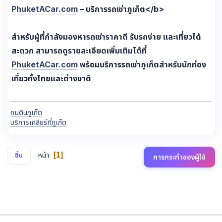
PhuketACar.com
– บริการรถเช่าภูเก็ต</b>
สำหรับผู้ที่กำลังมองหารถเช่าราคาดี รับรถง่าย และเที่ยวได้
สะดวก สามารถดูรายละเอียดเพิ่มเติมได้ที่
PhuketACar.com
พร้อมบริการรถเช่าภูเก็ตสำหรับนักท่อง
เที่ยวทั้งไทยและต่างชาติ
ถมดินภูเก็ต
บริการเคลียร์ที่ภูเก็ต
หน้า
1
ขึ้น
การกระทำของผู้ใช้