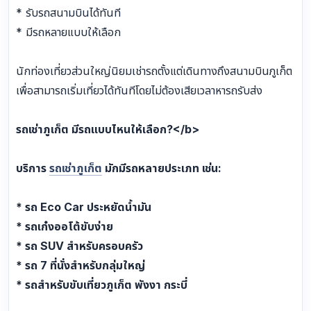
* รับรถสนามบินได้ทันที
* มีรถหลายแบบให้เลือก
นักท่องเที่ยวส่วนใหญ่นิยมเช่ารถตั้งแต่เดินทางถึงสนามบินภูเก็ต
เพื่อสามารถเริ่มเที่ยวได้ทันทีโดยไม่ต้องเสียเวลาหารถรับส่ง
รถเช่าภูเก็ต มีรถแบบไหนให้เลือก?</b>
บริการ
รถเช่าภูเก็ต
มักมีรถหลายประเภท เช่น:
* รถ Eco Car ประหยัดน้ำมัน
* รถเก๋งออโต้ขับง่าย
* รถ SUV สำหรับครอบครัว
* รถ 7 ที่นั่งสำหรับกลุ่มใหญ่
* รถสำหรับขับเที่ยวภูเก็ต พังงา กระบี่