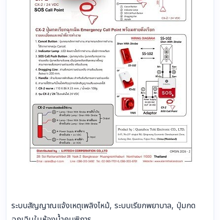
ระบบสัญญาณแจ้งเหตุเพลิงไหม้, ระบบเรียกพยาบาล, ปุ่มกด
ฉุกเฉินในห้องน้ำคนพิการ