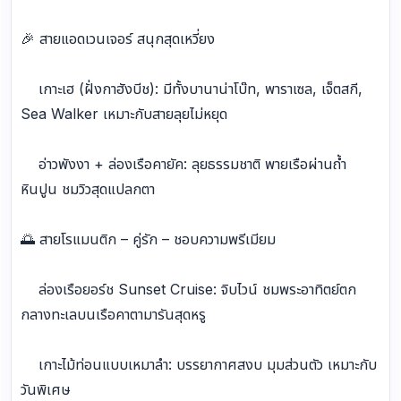
🎉 สายแอดเวนเจอร์ สนุกสุดเหวี่ยง
เกาะเฮ (ฝั่งกาฮังบีช): มีทั้งบานาน่าโบ๊ท, พาราเซล, เจ็ตสกี,
Sea Walker เหมาะกับสายลุยไม่หยุด
อ่าวพังงา + ล่องเรือคายัค: ลุยธรรมชาติ พายเรือผ่านถ้ำ
หินปูน ชมวิวสุดแปลกตา
🌅 สายโรแมนติก – คู่รัก – ชอบความพรีเมียม
ล่องเรือยอร์ช Sunset Cruise: จิบไวน์ ชมพระอาทิตย์ตก
กลางทะเลบนเรือคาตามารันสุดหรู
เกาะไม้ท่อนแบบเหมาลำ: บรรยากาศสงบ มุมส่วนตัว เหมาะกับ
วันพิเศษ