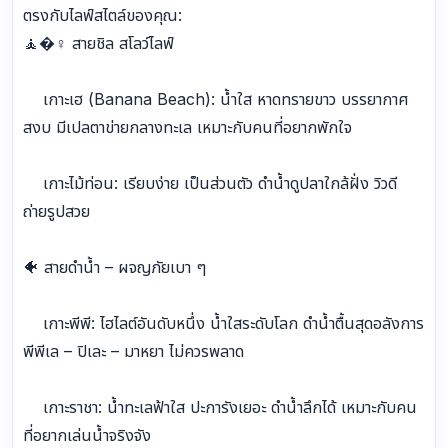
ตรงกับไลฟ์สไตล์ของคุณ:
🧘�♀️ สายชิล สโลว์ไลฟ์
เกาะเฮ (Banana Beach): น้ำใส หาดทรายขาว บรรยากาศ
สงบ มีเปลตาข่ายกลางทะเล เหมาะกับคนที่อยากพักใจ
เกาะไม้ท่อน: เรียบง่าย เป็นส่วนตัว ดำน้ำดูปลาใกล้ฝั่ง วิวดี
ถ่ายรูปสวย
🐠 สายดำน้ำ – ผจญภัยเบา ๆ
เกาะพีพี: ไฮไลต์อันดับหนึ่ง น้ำใสระดับโลก ดำน้ำตื้นสุดอลังการ
พีพีเล – ปิเละ – มาหยา ไม่ควรพลาด
เกาะราชา: น้ำทะเลฟ้าใส ปะการังเยอะ ดำน้ำลึกได้ เหมาะกับคน
ที่อยากเล่นน้ำจริงจัง