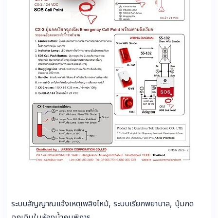
ระบบสัญญาณแจ้งเหตุเพลิงไหม้, ระบบเรียกพยาบาล, ปุ่มกด
ฉุกเฉินในห้องน้ำคนพิการ