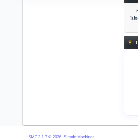
โปร
L
,
SMF 2.1.7 © 2026
Simple Machines