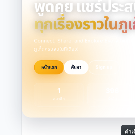
พูดคุย แชร์ประ
ทุกเรื่องราวในภูเ
Connect, Share, and Explore Everything Phu
ภูเก็ตครบจบในที่เดียว!
หน้าแรก
ค้นหา
Sign up
1
396
สมาชิก
หัวข้อ
คำเต