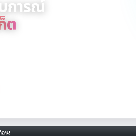
สบการณ์
ก็ต
ket in One Place! พูดคุย แชร์ข้อมูล
1
กระทู้
ือน!