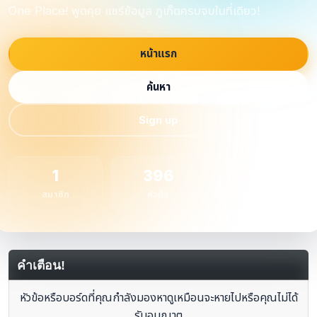
One Place! พูดคุย แชร์ข้อมูล ภูเก็ตครบจบในที่เดียว!
หน้าแรก
ค้นหา
Sign up
1
396
1
สมาชิก
หัวข้อ
กระทู้
คำเตือน!
หัวข้อหรือบอร์ดที่คุณกำลังมองหาดูเหมือนจะหายไปหรือคุณไม่ได้
รับอนุญาต