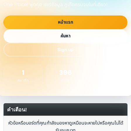
One Place! พูดคุย แชร์ข้อมูล ภูเก็ตครบจบในที่เดียว!
หน้าแรก
ค้นหา
Sign up
1
396
1
สมาชิก
หัวข้อ
กระทู้
คำเตือน!
หัวข้อหรือบอร์ดที่คุณกำลังมองหาดูเหมือนจะหายไปหรือคุณไม่ได้
รับอนุญาต