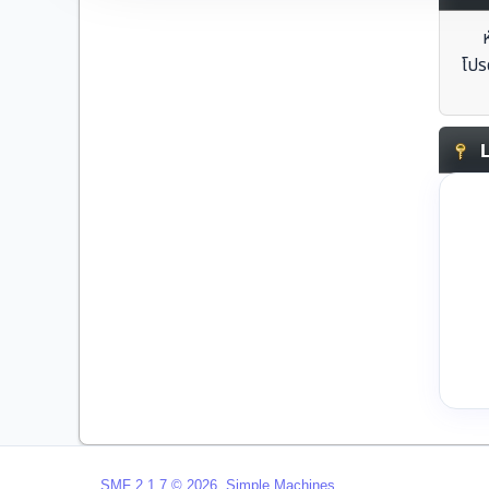
โปร
L
,
SMF 2.1.7 © 2026
Simple Machines