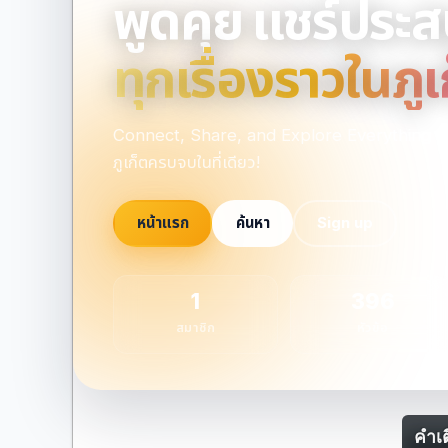
พูดคุย แชร์ประ
ทุกเรื่องราวในภูเ
Connect, Share, and Explore Everything Phu
ภูเก็ตครบจบในที่เดียว!
หน้าแรก
ค้นหา
Sign up
1
396
สมาชิก
หัวข้อ
คำเต