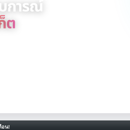
สบการณ์
ก็ต
ket in One Place! พูดคุย แชร์ข้อมูล
1
กระทู้
ือน!