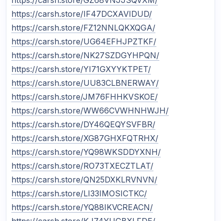
https://carsh.store/IF47DCXAVIDUD/
https://carsh.store/FZ12NNLQKXQGA/
https://carsh.store/UG64EFHJPZTKF/
https://carsh.store/NK27SZDGYHPQN/
https://carsh.store/YI71GXYYKTPET/
https://carsh.store/UU83CLBNERWAY/
https://carsh.store/JM76FHHKVSKOE/
https://carsh.store/WW66CVWHNHWJH/
https://carsh.store/DY46QEQYSVFBR/
https://carsh.store/XG87GHXFQTRHX/
https://carsh.store/YQ98WKSDDYXNH/
https://carsh.store/RO73TXECZTLAT/
https://carsh.store/QN25DXKLRVNVN/
https://carsh.store/LI33IMOSICTKC/
https://carsh.store/YQ88IKVCREACN/
https://carsh.store/KJ74YUGBXLFDE/