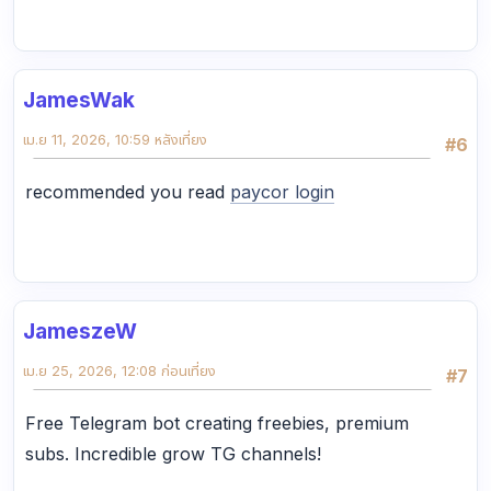
JamesWak
เม.ย 11, 2026, 10:59 หลังเที่ยง
#6
recommended you read
paycor login
JameszeW
เม.ย 25, 2026, 12:08 ก่อนเที่ยง
#7
Free Telegram bot creating freebies, premium
subs. Incredible grow TG channels!