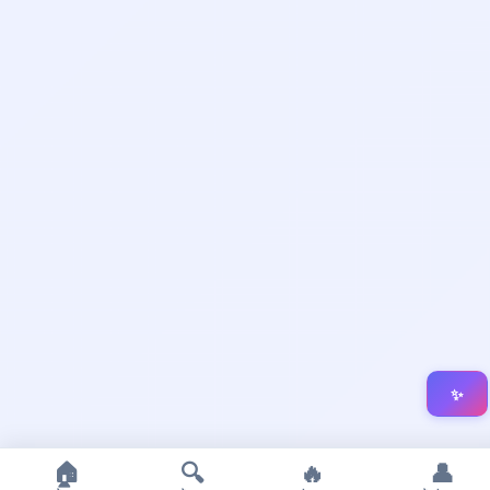
✨
🏠
🔍
🔥
👤