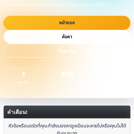
One Place! พูดคุย แชร์ข้อมูล ภูเก็ตครบจบในที่เดียว!
หน้าแรก
ค้นหา
Sign up
1
396
1
สมาชิก
หัวข้อ
กระทู้
คำเตือน!
หัวข้อหรือบอร์ดที่คุณกำลังมองหาดูเหมือนจะหายไปหรือคุณไม่ได้
รับอนุญาต