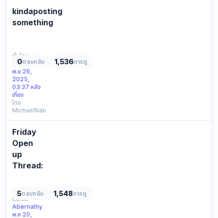
sometimes
kindaposting
even
this
something
helps.
scrolling
came
through
across:
random
เริ่มโดย
conte…
0
1,536
ตอบกลับ
การดู
MichaelNab
stuff
พ.ย 26,
leaving
2025,
something
03:37 หลัง
i
เที่ยง
โดย
saw
MichaelNab
basic
outline,
Friday
still
maybe
Open
worth
up
a
Thread:
look.
What
neutral
was
p…
5
1,548
ตอบกลับ
การดู
your
เริ่มโดย
Abernathy
beloved
พ.ค 20,
Tigers