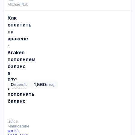
MichaelNab
it
not
Как
detailed
at
оплатить
all,
на
maybe
кракене
someone
-
finds
Kraken
it
пополняем
useful.
баланс
leavi…
в
BTC,
0
1,560
ตอบกลับ
การดู
учимся
пополнять
баланс
СПИСОК
ВСЕХ
ДОСТУПНЫХ
เริ่มโดย
Mauricetarie
ССЫЛОК
พ.ย 23,
ДЛЯ