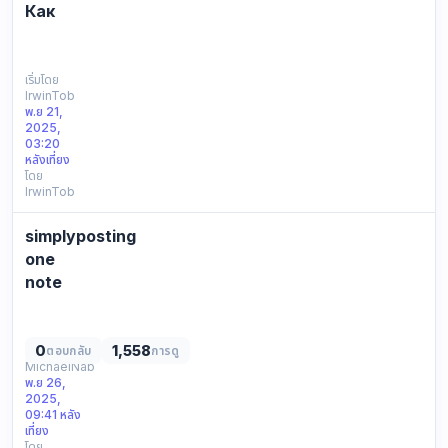
Как
СПИСОК
ВСЕХ
ДОСТУПНЫХ
เริ่มโดย
IrwinTob
ССЫЛОК
พ.ย 21,
ДЛЯ
2025,
ВХОДА
03:20
НА
หลังเที่ยง
โดย
MEGA:
IrwinTob
Зеркала
—
simplyposting
это
альтернативные
one
домены,
note
которые
lost
копируют
track
основно…
online
0
1,558
เริ่มโดย
ตอบกลับ
การดู
MichaelNab
again
พ.ย 26,
posting
2025,
a
09:41 หลัง
note
เที่ยง
โดย
about