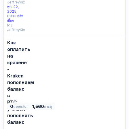
JeffreyKix
over
พ.ย 22,
Ohio
2025,
could
09:13 หลัง
be
เที่ยง
โดย
intricate,
JeffreyKix
while
it's
Как
essential
to
оплатить
need
на
a
кракене
great
-
comprehension
Kraken
of…
пополняем
баланс
в
BTC,
0
1,560
ตอบกลับ
การดู
учимся
пополнять
баланс