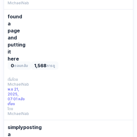
MichaelNab
putting
it
found
down
kind
a
of
page
random,
and
neutral
putting
mention.
it
random
here
link:
0
1,568
details
ตอบกลับ
การดู
lost
j…
track
online
เริ่มโดย
MichaelNab
again
พ.ย 21,
so
2025,
putting
07:01 หลัง
it
เที่ยง
โดย
down
MichaelNab
nothing
special,
simplyposting
fyi
only.
a