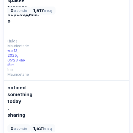
кракин
зеркало,
0
1,517
ตอบกลับ
การดู
переходник,
о
СПИСОК
ВСЕХ
ДОСТУПНЫХ
เริ่มโดย
Mauricetarie
ССЫЛОК
พ.ย 13,
ДЛЯ
2025,
ВХОДА
05:23 หลัง
НА
เที่ยง
โดย
KRAKЕN:
Mauricetarie
Официальная
ссылка:
noticed
https://kra39ac.cc
Резервное
something
зеркалo
today
КР…
,
sharing
don’t
even
0
1,521
ตอบกลับ
การดู