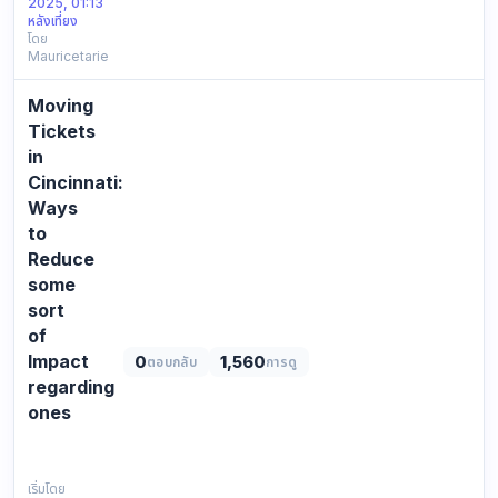
2025, 01:13
ВХОДА
หลังเที่ยง
НА
โดย
Mauricetarie
KRAKЕN:
Официальная
ссылка:
Moving
https://kra39ac.cc
Tickets
Резервное
in
зеркалo
Cincinnati:
КР…
Ways
to
Reduce
some
sort
of
Impact
0
1,560
ตอบกลับ
การดู
regarding
ones
drunk
driving
regulations
เริ่มโดย