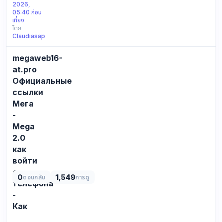
2026,
second
05:40 ก่อน
of
เที่ยง
โดย
2024
Claudiasap
Past
7
megaweb16-
days
I
at.pro
requested
Официальные
by
ссылки
yourself
Мега
in
-
direction
Mega
of
2.0
believe
a
как
sma…
войти
с
0
1,549
ตอบกลับ
การดู
телефона
-
Как
СПИСОК