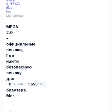
note
01:57 หลัง
about
เที่ยง
โดย
it
MichaelNab
kind
of
MEGA
random,
neutral
2.0
mention.
-
neutral
официальные
pointer:
ссылки,
source
Где
migh…
найти
безопасную
ссылку
для
тор
0
1,553
ตอบกลับ
การดู
браузера.
Мег
СПИСОК
ВСЕХ