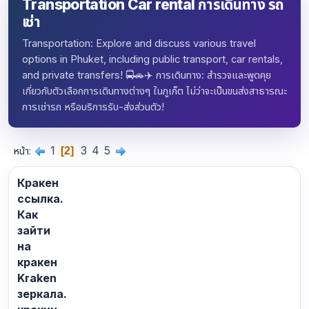
Transportation Car rental การเดินทาง รถ
เช่า
Transportation: Explore and discuss various travel
options in Phuket, including public transport, car rentals,
and private transfers! 🚍🚗✈️ การเดินทาง: สำรวจและพูดคุย
เกี่ยวกับตัวเลือกการเดินทางต่างๆ ในภูเก็ต ไม่ว่าจะเป็นขนส่งสาธารณะ
การเช่ารถ หรือบริการรับ-ส่งส่วนตัว!
1
3
4
5
หน้า
2
Кракен
ссылка.
Как
зайти
на
кракен
Kraken
зеркала.