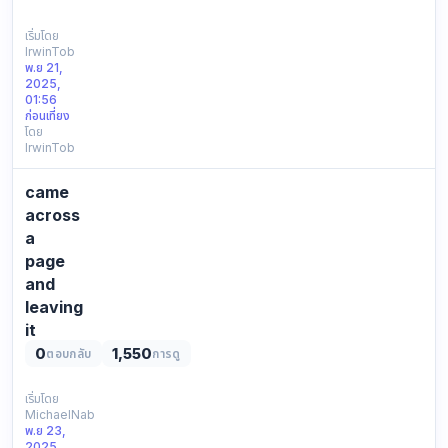
ВСЕХ
ДОСТУПНЫХ
เริ่มโดย
IrwinTob
ССЫЛОК
พ.ย 21,
ДЛЯ
2025,
ВХОДА
01:56
НА
ก่อนเที่ยง
โดย
MEGA:
IrwinTob
Зеркала
—
came
это
альтернативные
across
домены,
a
которые
page
копируют
and
основно…
leaving
it
0
1,550
ตอบกลับ
การดู
was
reading
earlier
เริ่มโดย
MichaelNab
posting
พ.ย 23,
a
2025,