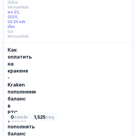
know
เริ่มโดย
MichaelNab
how
พ.ย 22,
i
2025,
got
02:20 หลัง
here
เที่ยง
โดย
figured
MichaelNab
why
not
Как
not
detailed
оплатить
at
на
all,
кракене
fyi
-
only.
Kraken
for
пополняем
context
баланс
only:
reference…
в
BTC,
0
1,525
ตอบกลับ
การดู
учимся
пополнять
баланс