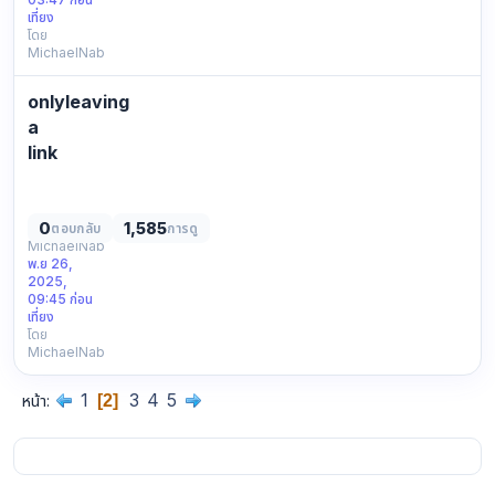
it
เที่ยง
โดย
down
MichaelNab
pretty
neutral,
onlyleaving
fyi
only.
a
for
link
context
lost
only:
track
article
online
0
1,585
เริ่มโดย
ตอบกลับ
การดู
just
MichaelNab
again
conte…
พ.ย 26,
figured
2025,
why
09:45 ก่อน
not
เที่ยง
โดย
pretty
MichaelNab
neutral,
still
1
3
4
5
หน้า
2
maybe
worth
a
look.
for