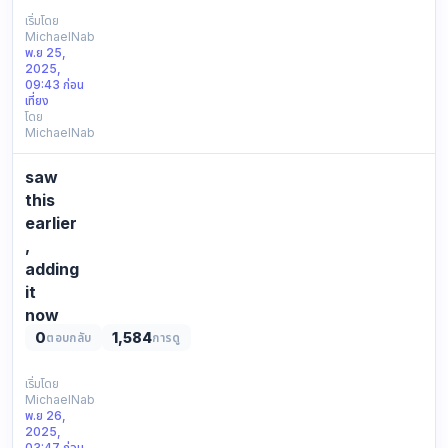
earlier
เริ่มโดย
MichaelNab
posting
พ.ย 25,
a
2025,
note
09:43 ก่อน
about
เที่ยง
โดย
it
MichaelNab
not
detailed
saw
at
all,
this
fyi
earlier
only.
,
found
adding
this:
it
info
now
fyi.
0
1,584
ตอบกลับ
การดู
lost
track
online
เริ่มโดย
MichaelNab
again
พ.ย 26,
so
2025,
putting
03:47 ก่อน