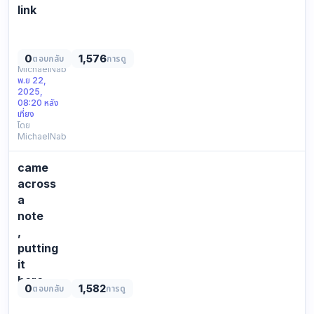
found
link
this:
ended
info
up
no
checking
0
1,576
เริ่มโดย
ตอบกลับ
การดู
endorsement.
MichaelNab
different
พ.ย 22,
pages
2025,
leaving
08:20 หลัง
something
เที่ยง
โดย
i
MichaelNab
saw
basic
came
outline,
neutral
across
mention.
a
for
note
context
,
onl…
putting
it
here
0
1,582
ตอบกลับ
การดู
was
reading