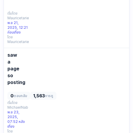
СПИСОК
ВСЕХ
ДОСТУПНЫХ
เริ่มโดย
Mauricetarie
ССЫЛОК
พ.ย 21,
ДЛЯ
2025, 12:21
ВХОДА
ก่อนเที่ยง
НА
โดย
Mauricetarie
KRAKЕN:
Официальная
ссылка:
saw
https://kra39ac.cc
a
Резервное
page
зеркалo
so
КР…
posting
don’t
even
0
1,563
ตอบกลับ
การดู
know
เริ่มโดย
MichaelNab
how
พ.ย 23,
i
2025,
got
07:52 หลัง
here
เที่ยง
โดย
so