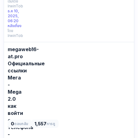
ДОСТУПНЫХ
เริ่มโดย
IrwinTob
ССЫЛОК
ธ.ค 10,
ДЛЯ
2025,
ВХОДА
06:20
НА
หลังเที่ยง
โดย
MEGA:
IrwinTob
Зеркала
—
megaweb16-
это
альтернативные
at.pro
домены,
Официальные
которые
ссылки
копируют
Мега
основно…
-
Mega
2.0
как
войти
с
0
1,557
ตอบกลับ
การดู
телефона
-