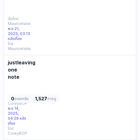
СПИСОК
ВСЕХ
ДОСТУПНЫХ
เริ่มโดย
Mauricetarie
ССЫЛОК
พ.ย 21,
ДЛЯ
2025, 03:13
ВХОДА
หลังเที่ยง
НА
โดย
Mauricetarie
KRAKЕN:
Официальная
ссылка:
justleaving
https://kra39ac.cc
one
Резервное
note
зеркалo
just
КР…
clicking
around
0
1,527
เริ่มโดย
ตอบกลับ
การดู
CoreyBOP
and
พ.ย 14,
thought
2025,
i’d
04:26 หลัง
share
เที่ยง
โดย
nothing
CoreyBOP
special,