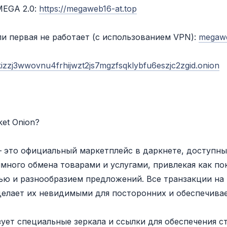
MEGA 2.0:
https://megaweb16-at.top
ли первая не работает (с использованием VPN):
megawe
kizzj3wwovnu4frhijwzt2js7mgzfsqklybfu6eszjc2zgid.onion
et Onion?
 это официальный маркетплейс в даркнете, доступный
много обмена товарами и услугами, привлекая как по
ю и разнообразием предложений. Все транзакции на
делает их невидимыми для посторонних и обеспечивае
ует специальные зеркала и ссылки для обеспечения ст