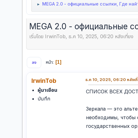
MEGA 2.0 - официальные ссылки, Где най
►
MEGA 2.0 - официальные сс
เริ่มโดย IrwinTob, ธ.ค 10, 2025, 06:20 หลังเที่ยง
หน้า
1
ลง
IrwinTob
ธ.ค 10, 2025, 06:20 หลังเที
ผู้มาเยือน
СПИСОК ВСЕХ ДОС
บันทึก
Зеркала — это альт
необходимы, чтобы 
государственных ор