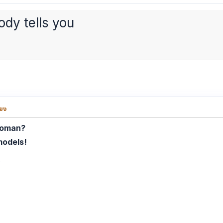
dy tells you
่ยง
woman?
models!
!