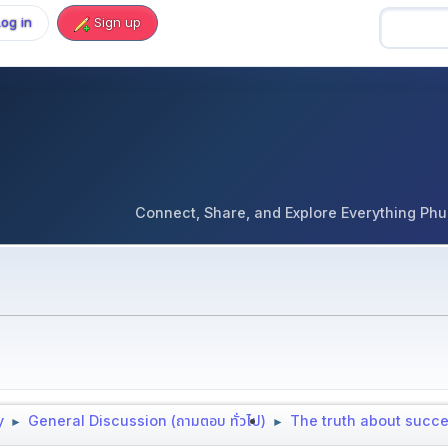
Log in
Sign up
Connect, Share, and Explore Everything Phuket 
y
General Discussion (ถามตอบ ทั่วไป)
The truth about succe
►
►