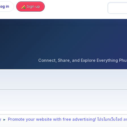
Log in
Sign up
Connect, Share, and Explore Everything Phuket 
y
Promote your website with free advertising! โปรโมทเว็บไซต์ 
►