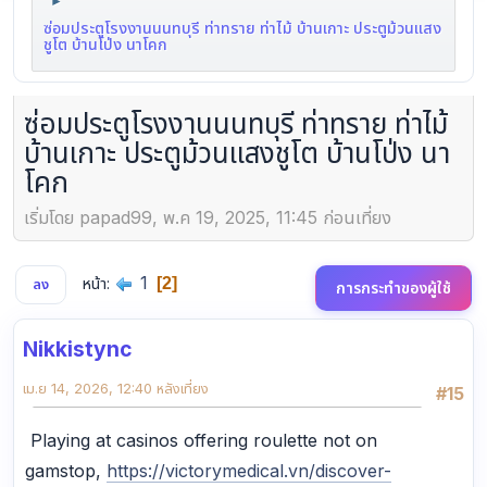
►
ซ่อมประตูโรงงานนนทบุรี ท่าทราย ท่าไม้ บ้านเกาะ ประตูม้วนแสง
ชูโต บ้านโป่ง นาโคก
ซ่อมประตูโรงงานนนทบุรี ท่าทราย ท่าไม้
บ้านเกาะ ประตูม้วนแสงชูโต บ้านโป่ง นา
โคก
เริ่มโดย papad99, พ.ค 19, 2025, 11:45 ก่อนเที่ยง
1
หน้า
2
ลง
การกระทำของผู้ใช้
Nikkistync
เม.ย 14, 2026, 12:40 หลังเที่ยง
#15
Playing at casinos offering roulette not on
gamstop,
https://victorymedical.vn/discover-