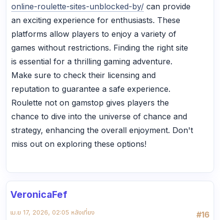
online-roulette-sites-unblocked-by/
can provide
an exciting experience for enthusiasts. These
platforms allow players to enjoy a variety of
games without restrictions. Finding the right site
is essential for a thrilling gaming adventure.
Make sure to check their licensing and
reputation to guarantee a safe experience.
Roulette not on gamstop gives players the
chance to dive into the universe of chance and
strategy, enhancing the overall enjoyment. Don't
miss out on exploring these options!
VeronicaFef
เม.ย 17, 2026, 02:05 หลังเที่ยง
#16