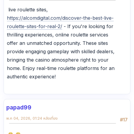
live roulette sites,
https://alcomdigital.com/discover-the-best-live-
roulette-sites-for-real-2/
- If you're looking for
thrilling experiences, online roulette services
offer an unmatched opportunity. These sites
provide engaging gameplay with skilled dealers,
bringing the casino atmosphere right to your
home. Enjoy real-time roulette platforms for an
authentic experience!
papad99
พ.ค 04, 2026, 01:24 หลังเที่ยง
#17