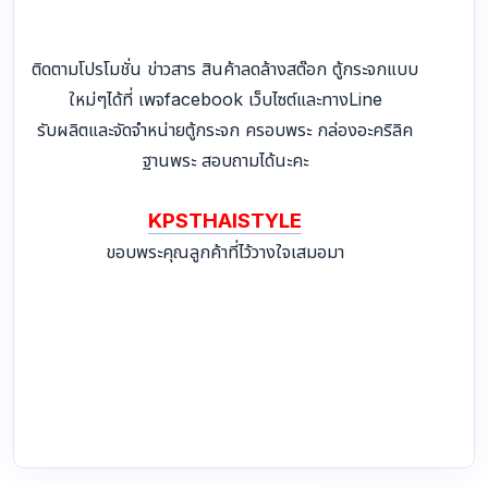
แผนที่ร้าน :
https://goo.gl/maps/XZnnpT5vUk3y6B
7y8
ติดตามโปรโมชั่น ข่าวสาร สินค้าลดล้างสต๊อก ตู้กระจกแบบ
ใหม่ๆได้ที่ เพจfacebook เว็บไซต์และทางLine
รับผลิตและจัดจำหน่ายตู้กระจก ครอบพระ กล่องอะคริลิค
ฐานพระ สอบถามได้นะคะ