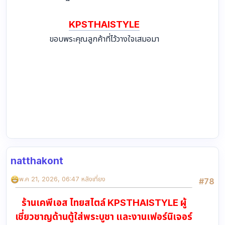
y8
ติดตามโปรโมชั่น ข่าวสาร สินค้าลดล้างสต๊อก ตู้กระจกแบบ
ใหม่ๆได้ที่ เพจfacebook เว็บไซต์และทางLine
รับผลิตและจัดจำหน่ายตู้กระจก ครอบพระ กล่องอะคริลิค
ฐานพระ สอบถามได้นะคะ
KPSTHAISTYLE
ขอบพระคุณลูกค้าที่ไว้วางใจเสมอมา