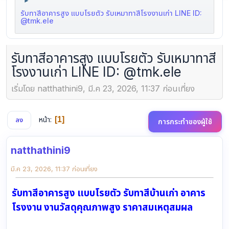
►
รับทาสีอาคารสูง แบบโรยตัว รับเหมาทาสีโรงงานเก่า LINE ID:
@tmk.ele
รับทาสีอาคารสูง แบบโรยตัว รับเหมาทาสี
โรงงานเก่า LINE ID: @tmk.ele
เริ่มโดย natthathini9, มี.ค 23, 2026, 11:37 ก่อนเที่ยง
หน้า
1
ลง
การกระทำของผู้ใช้
natthathini9
มี.ค 23, 2026, 11:37 ก่อนเที่ยง
รับทาสีอาคารสูง แบบโรยตัว รับทาสีบ้านเก่า อาคาร
โรงงาน งานวัสดุคุณภาพสูง ราคาสมเหตุสมผล