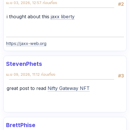
เม.ย 03, 2026, 12:57 ก่อนเที่ยง
#2
i thought about this
jaxx liberty
https://jaxx-web.org
StevenPhets
เม.ย 09, 2026, 11:12 ก่อนเที่ยง
#3
great post to read
Nifty Gateway NFT
BrettPhise