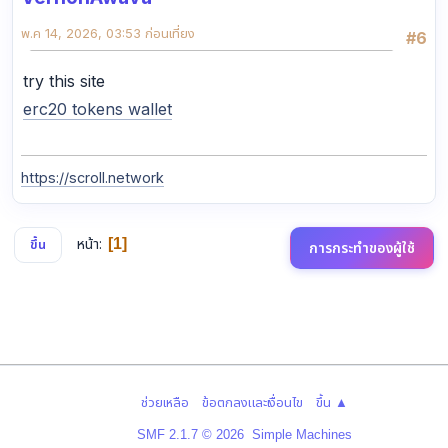
พ.ค 14, 2026, 03:53 ก่อนเที่ยง
#6
try this site
erc20 tokens wallet
https://scroll.network
หน้า
1
ขึ้น
การกระทำของผู้ใช้
|
|
ช่วยเหลือ
ข้อตกลงและเงื่อนไข
ขึ้น ▲
,
SMF 2.1.7 © 2026
Simple Machines