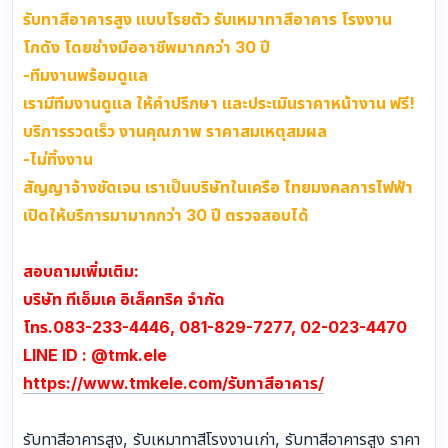
รับทาสีอาคารสูง แบบโรยตัว รับเหมาทาสีอาคาร โรงงาน
โกดัง โดยช่างมืออาชีพมากกว่า 30 ปี
-ทีมงานพร้อมดูแล
เรามีทีมงานดูแล ให้คำปรึกษา และประเมินราคาหน้างาน ฟรี!
บริการรวดเร็ว งานคุณภาพ ราคาสมเหตุสมผล
-ไม่ทิ้งงาน
สัญญาจ้างชัดเจน เราเป็นบริษัทในเครือ ไทยมงคลการไฟฟ้า
เปิดให้บริการมามากกว่า 30 ปี ตรวจสอบได้
สอบถามเพิ่มเติม:
บริษัท ทีเอ็มเค อิเล็คทริค จำกัด
โทร.083-233-4446, 081-829-7277, 02-023-4470
LINE ID : @tmk.ele
https://www.tmkele.com/รับทาสีอาคาร/
รับทาสีอาคารสูง, รับเหมาทาสีโรงงานเก่า, รับทาสีอาคารสูง ราคา