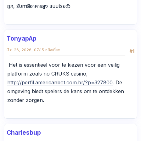
ถูก, รับทาสีอาคารสูง แบบโรยตัว
TonyapAp
มี.ค 26, 2026, 07:15 หลังเที่ยง
#1
Het is essentieel voor te kiezen voor een veilig
platform zoals no CRUKS casino,
http://perfil.americanbot.com.br/?p=327800
. De
omgeving biedt spelers de kans om te ontdekken
zonder zorgen.
Charlesbup