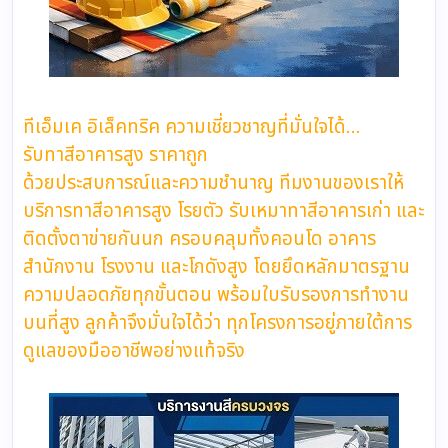
ทีเอ็มเค อิเล็คทริค ความเชี่ยวชาญที่มั่นใจได้...
รับทาสีอาคารสูง ราคาถูก
ด้วยประสบการณ์และความชำนาญ ทีมงานของเราให้
บริการทาสีอาคารสูง โรยตัว รับเหมาทาสีอาคารเก่า และ
ติดตั้งตาข่ายกันนก ครอบคลุมทั้งคอนโด อาคาร
สำนักงาน โรงงาน และโกดังสูง โดยยึดหลักมาตรฐาน
ความปลอดภัยทุกขั้นตอน พร้อมใบรับรองการทำงาน
บนที่สูง ลูกค้าจึงมั่นใจได้ว่า ทุกโครงการอยู่ภายใต้การ
ดูแลของมืออาชีพอย่างแท้จริง