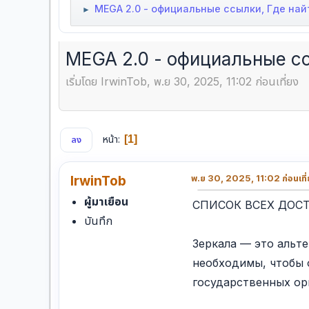
MEGA 2.0 - официальные ссылки, Где най
►
MEGA 2.0 - официальные сс
เริ่มโดย IrwinTob, พ.ย 30, 2025, 11:02 ก่อนเที่ยง
หน้า
1
ลง
IrwinTob
พ.ย 30, 2025, 11:02 ก่อนเที่
ผู้มาเยือน
СПИСОК ВСЕХ ДОС
บันทึก
Зеркала — это альт
необходимы, чтобы 
государственных ор