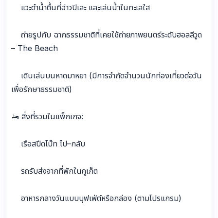
แวะดำน้ำตื้นที่อ่าวปิเละ และเล่นน้ำในทะเลใส
ถ่ายรูปกับ ฉากธรรมชาติที่เคยใช้ถ่ายภาพยนตร์ระดับฮอลลีวูด
– The Beach
เดินเล่นบนหาดมาหยา (มีการจำกัดจำนวนนักท่องเที่ยวต่อวัน
เพื่อรักษาธรรมชาติ)
🚤 สิ่งที่รวมในแพ็กเกจ:
เรือสปีดโบ๊ท ไป–กลับ
รถรับส่งจากที่พักในภูเก็ต
อาหารกลางวันแบบบุฟเฟ่ต์หรือกล่อง (ตามโปรแกรม)