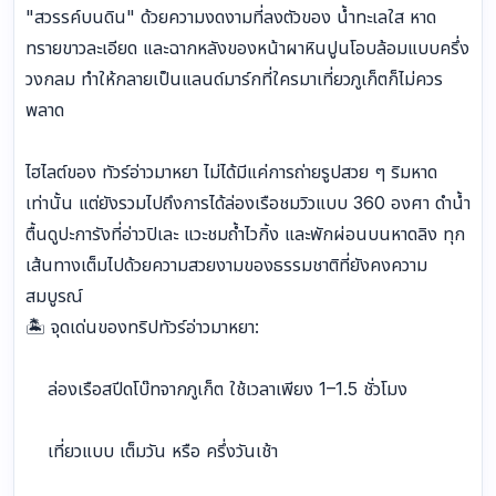
"สวรรค์บนดิน" ด้วยความงดงามที่ลงตัวของ น้ำทะเลใส หาด
ทรายขาวละเอียด และฉากหลังของหน้าผาหินปูนโอบล้อมแบบครึ่ง
วงกลม ทำให้กลายเป็นแลนด์มาร์กที่ใครมาเที่ยวภูเก็ตก็ไม่ควร
พลาด
ไฮไลต์ของ ทัวร์อ่าวมาหยา ไม่ได้มีแค่การถ่ายรูปสวย ๆ ริมหาด
เท่านั้น แต่ยังรวมไปถึงการได้ล่องเรือชมวิวแบบ 360 องศา ดำน้ำ
ตื้นดูปะการังที่อ่าวปิเละ แวะชมถ้ำไวกิ้ง และพักผ่อนบนหาดลิง ทุก
เส้นทางเต็มไปด้วยความสวยงามของธรรมชาติที่ยังคงความ
สมบูรณ์
🏝 จุดเด่นของทริปทัวร์อ่าวมาหยา:
ล่องเรือสปีดโบ๊ทจากภูเก็ต ใช้เวลาเพียง 1–1.5 ชั่วโมง
เที่ยวแบบ เต็มวัน หรือ ครึ่งวันเช้า