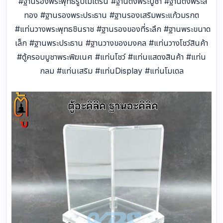
#ฐานรองพระพุทธรูปโมเดิร์น #ฐานตั้งพระบูชา #ฐานตั้งพระสี
ทอง #ฐานรองพระประธาน #ฐานรองเสริมพระแก้วมรกต
#แท่นวางพระพุทธชินราช #ฐานรองของที่ระลึก #ฐานพระขนาด
เล็ก #ฐานพระประธาน #ฐานวางของมงคล #แท่นวางโชว์สินค้า
#ตู้ครอบบูชาพระพิฆเนศ #แท่นโชว์ #แท่นแสดงสินค้า #แท่น
กลม #แท่นเสริม #แท่นDisplay #แท่นโมเดล