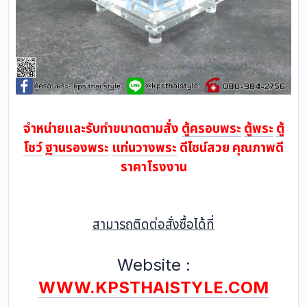
จำหน่ายและรับทำขนาดตามสั่ง
ตู้ครอบพระ
ตู้พระ
ตู้
โชว์
ฐานรองพระ
แท่นวางพระ
ดีไซน์สวย คุณภาพดี
ราคาโรงงาน
สามารถติดต่อสั่งซื้อได้ที่
Website :
WWW.KPSTHAISTYLE.COM