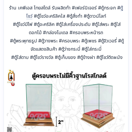
ร้าน เคพีเอส ไทยสไตล์ รับผลิตทำ #เฟอร์นิเจอร์ #ตู้กระจก #
ตู้
โชว์
#ตู้โชว์อะคริลิคใส #ตู้สั่งทำ #ตู้ดาวน์ไลท์
#ตู้โชว์มีไฟ #ตู้อะคริลิค #ตู้ใส่เครื่องประดับ #ตู้ใส่พระ #ตู้ใส่
ดอกไม้ #กล่องโมเดล #ครอบพระหน้ารถ
#ตู้พระพุทธรูป #ตู้วางพระ #ครอบพระ #ตู้เพชร #ตู้จิวเวอรี่ #ตู้
จัดแสดงสินค้า #ตู้ว่างกระบี่ #ตู้ใส่กระบี่
#ตู้ใส่ดาบ #ตู้โชว์รางวัล #ตู้เก็บของ #ตู้ข้างฝา #ตู้โชว์ติดผนัง