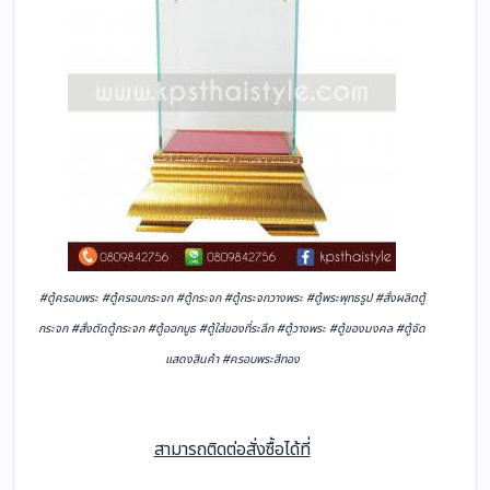
#ตู้ครอบพระ #ตู้ครอบกระจก #ตู้กระจก #ตู้กระจกวางพระ #ตู้พระพุทธรูป #สั่งผลิตตู้
กระจก #สั่งตัดตู้กระจก #ตู้ออกบูธ #ตู้ใส่ของที่ระลึก #ตู้วางพระ #ตู้ของมงคล #ตู้จัด
แสดงสินค้า #ครอบพระสีทอง
สามารถติดต่อสั่งซื้อได้ที่