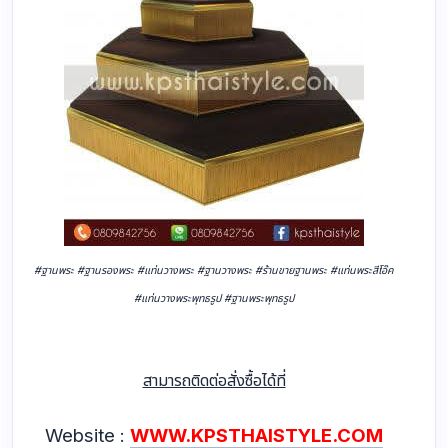
#ฐานพระ #ฐานรองพระ #แท่นวางพระ #ฐานวางพระ #ร้านขายฐานพระ #แท่นพระสีโอ๊ค
#แท่นวางพระพุทธรูป #ฐานพระพุทธรูป
สามารถติดต่อสั่งซื้อได้ที่
Website :
WWW.KPSTHAISTYLE.COM