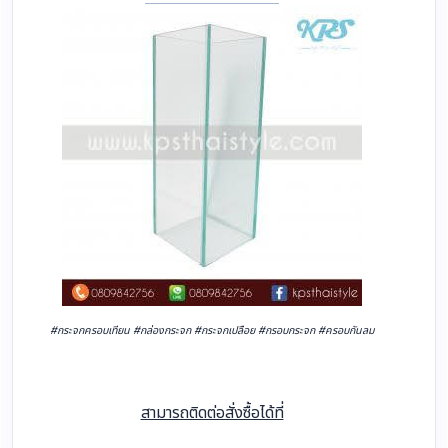
#กระจกครอบเทียน #กล่องกระจก #กระจกเปลือย #กรอบกระจก #ครอบกันลม
สามารถติดต่อสั่งซื้อได้ที่